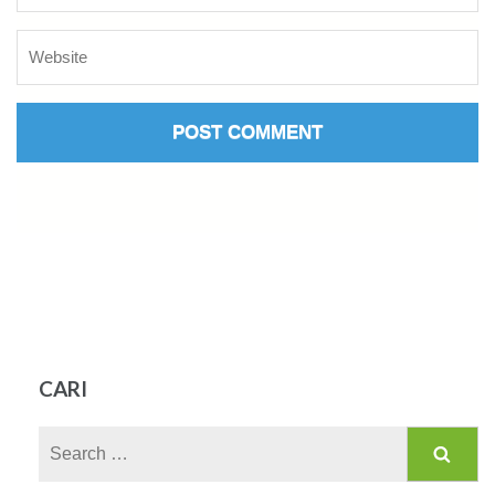
CARI
Search
for: