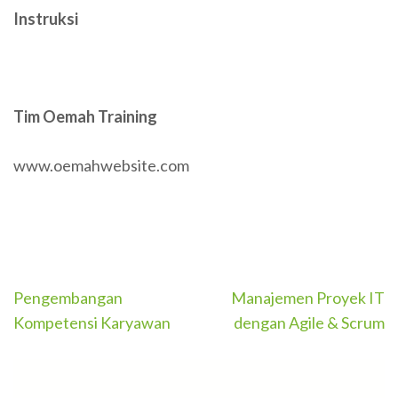
Instruksi
Tim Oemah Training
www.oemahwebsite.com
Post
Pengembangan
Manajemen Proyek IT
navigation
Kompetensi Karyawan
dengan Agile & Scrum