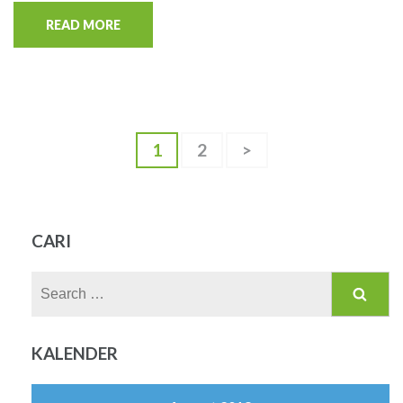
READ MORE
Posts
Page
Page
1
2
>
pagination
CARI
Search
for:
KALENDER