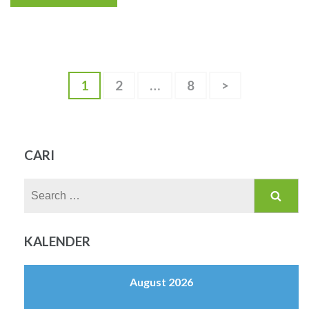
Posts
Page
Page
Page
1
2
…
8
>
pagination
CARI
Search
for:
KALENDER
August 2026