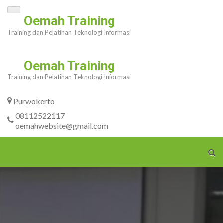
Skip
Oemah Training
to
Training dan Pelatihan Teknologi Informasi
content
(Press
Enter)
Oemah Training
Training dan Pelatihan Teknologi Informasi
Purwokerto
08112522117
oemahwebsite@gmail.com