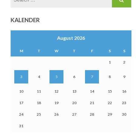
for:
KALENDER
August 2026
M
T
W
T
F
S
S
1
2
3
4
5
6
7
8
9
10
11
12
13
14
15
16
17
18
19
20
21
22
23
24
25
26
27
28
29
30
31