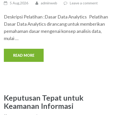
5 Aug,2026
adminweb
Leave a comment
Deskripsi Pelatihan :Dasar Data Analytics Pelatihan
Dasar Data Analytics dirancang untuk memberikan
pemahaman dasar mengenai konsep analisis data,
mulai …
READ MORE
Keputusan Tepat untuk
Keamanan Informasi