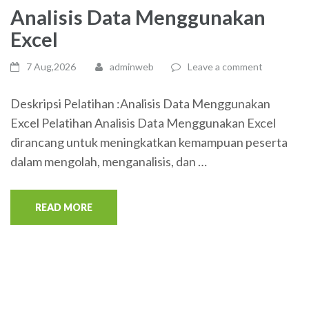
Analisis Data Menggunakan
Excel
7 Aug,2026
adminweb
Leave a comment
Deskripsi Pelatihan :Analisis Data Menggunakan
Excel Pelatihan Analisis Data Menggunakan Excel
dirancang untuk meningkatkan kemampuan peserta
dalam mengolah, menganalisis, dan …
READ MORE