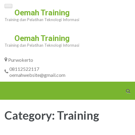
Skip
Oemah Training
to
Training dan Pelatihan Teknologi Informasi
content
(Press
Oemah Training
Enter)
Training dan Pelatihan Teknologi Informasi
Purwokerto
08112522117
oemahwebsite@gmail.com
Category:
Training