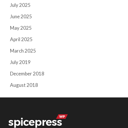
July 2025
June 2025
May 2025
April 2025
March 2025
July 2019
December 2018
August 2018