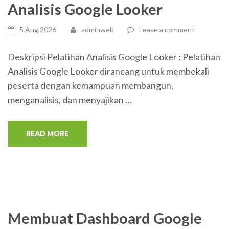
Analisis Google Looker
5 Aug,2026
adminweb
Leave a comment
Deskripsi Pelatihan Analisis Google Looker : Pelatihan
Analisis Google Looker dirancang untuk membekali
peserta dengan kemampuan membangun,
menganalisis, dan menyajikan …
READ MORE
Membuat Dashboard Google