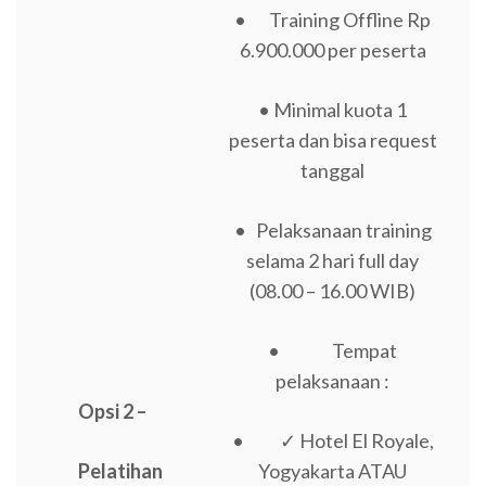
• Training Offline Rp
6.900.000 per peserta
• Minimal kuota 1
peserta dan bisa request
tanggal
• Pelaksanaan training
selama 2 hari full day
(08.00 – 16.00 WIB)
• Tempat
pelaksanaan :
Opsi 2 –
• ✓ Hotel El Royale,
Pelatihan
Yogyakarta ATAU