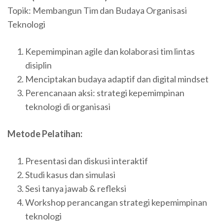
Topik: Membangun Tim dan Budaya Organisasi
Teknologi
Kepemimpinan agile dan kolaborasi tim lintas
disiplin
Menciptakan budaya adaptif dan digital mindset
Perencanaan aksi: strategi kepemimpinan
teknologi di organisasi
Metode Pelatihan:
Presentasi dan diskusi interaktif
Studi kasus dan simulasi
Sesi tanya jawab & refleksi
Workshop perancangan strategi kepemimpinan
teknologi