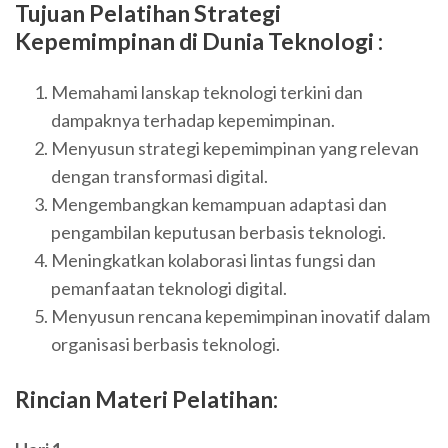
Tujuan Pelatihan Strategi
Kepemimpinan di Dunia Teknologi :
Memahami lanskap teknologi terkini dan
dampaknya terhadap kepemimpinan.
Menyusun strategi kepemimpinan yang relevan
dengan transformasi digital.
Mengembangkan kemampuan adaptasi dan
pengambilan keputusan berbasis teknologi.
Meningkatkan kolaborasi lintas fungsi dan
pemanfaatan teknologi digital.
Menyusun rencana kepemimpinan inovatif dalam
organisasi berbasis teknologi.
Rincian Materi Pelatihan: