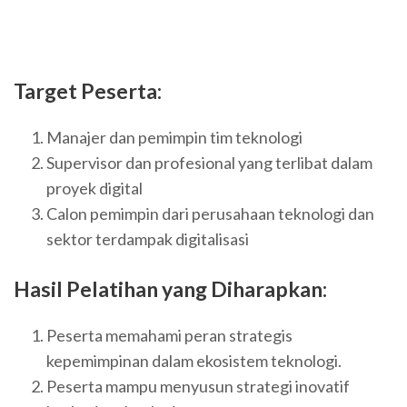
Target Peserta:
Manajer dan pemimpin tim teknologi
Supervisor dan profesional yang terlibat dalam
proyek digital
Calon pemimpin dari perusahaan teknologi dan
sektor terdampak digitalisasi
Hasil Pelatihan yang Diharapkan:
Peserta memahami peran strategis
kepemimpinan dalam ekosistem teknologi.
Peserta mampu menyusun strategi inovatif