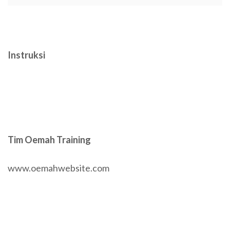
Instruksi
Tim Oemah Training
www.oemahwebsite.com