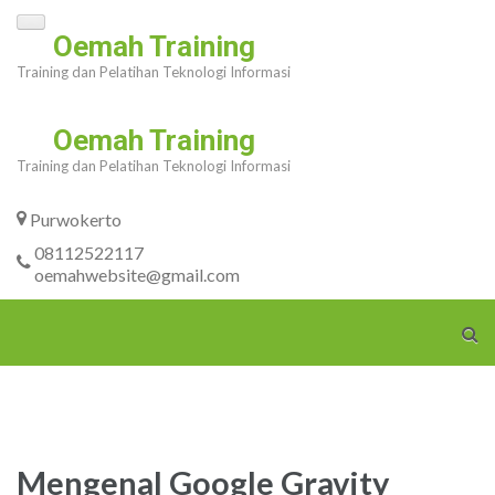
Skip
Oemah Training
to
Training dan Pelatihan Teknologi Informasi
content
(Press
Oemah Training
Enter)
Training dan Pelatihan Teknologi Informasi
Purwokerto
08112522117
oemahwebsite@gmail.com
Mengenal Google Gravity