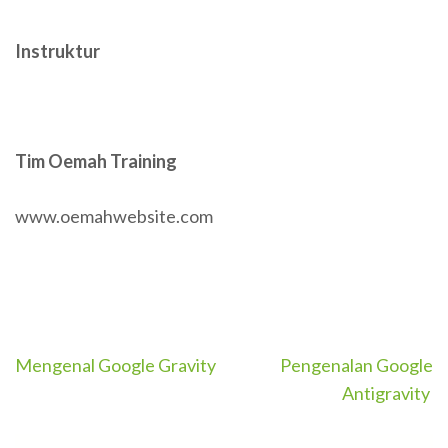
Instruktur
Tim Oemah Training
www.oemahwebsite.com
Post
Mengenal Google Gravity
Pengenalan Google
navigation
Antigravity