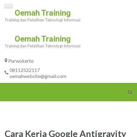
Skip
Oemah Training
to
Training dan Pelatihan Teknologi Informasi
content
(Press
Oemah Training
Enter)
Training dan Pelatihan Teknologi Informasi
Purwokerto
08112522117
oemahwebsite@gmail.com
Cara Kerja Google Antigravity