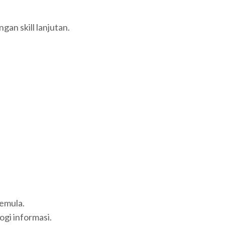
n skill lanjutan.
pemula.
gi informasi.