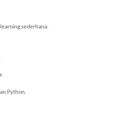
learning sederhana.
e
a.
an Python.