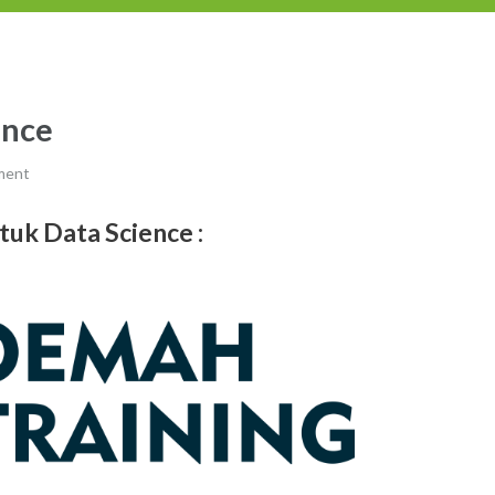
ence
ment
tuk Data Science
: