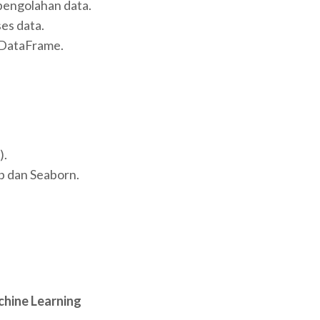
engolahan data.
s data.
 DataFrame.
).
b dan Seaborn.
achine Learning