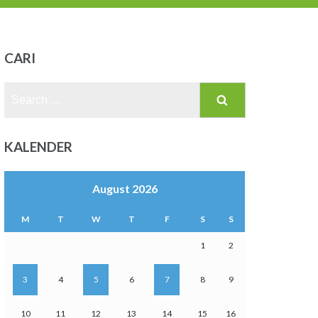
CARI
Search
for:
KALENDER
August 2026
M
T
W
T
F
S
S
1
2
3
4
5
6
7
8
9
10
11
12
13
14
15
16