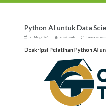
Python AI untuk Data Sci
25 May,2026
adminweb
Leave a com
Deskripsi Pelatihan
Python AI un