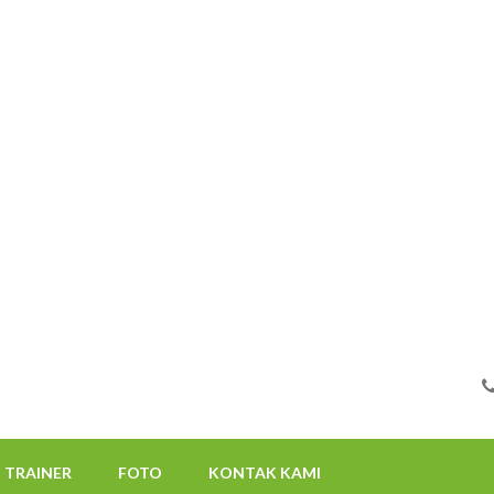
FOTO
KONTAK KAMI
08112522117
TRAINER
FOTO
KONTAK KAMI