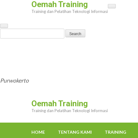
Oemah Training
Skip
Training dan Pelatihan Teknologi Informasi
to
content
(Press
Search
Enter)
for:
HOME
TENTANG KAMI
TRAINING
TRAINER
OEMAHWEBSITE@GMAIL.COM
Purwokerto
Oemah Training
Training dan Pelatihan Teknologi Informasi
HOME
TENTANG KAMI
TRAINING