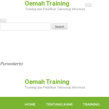
Oemah Training
Skip
Training dan Pelatihan Teknologi Informasi
to
content
(Press
Search
Enter)
for:
HOME
TENTANG KAMI
TRAINING
TRAINER
OEMAHWEBSITE@GMAIL.COM
Purwokerto
Oemah Training
Training dan Pelatihan Teknologi Informasi
HOME
TENTANG KAMI
TRAINING