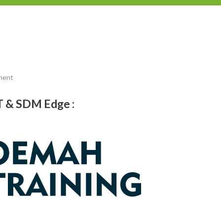
ment
IT & SDM Edge
: