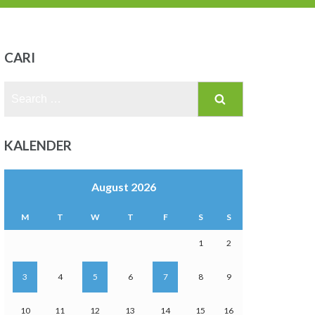
CARI
Search
for:
KALENDER
August 2026
M
T
W
T
F
S
S
1
2
3
4
5
6
7
8
9
10
11
12
13
14
15
16