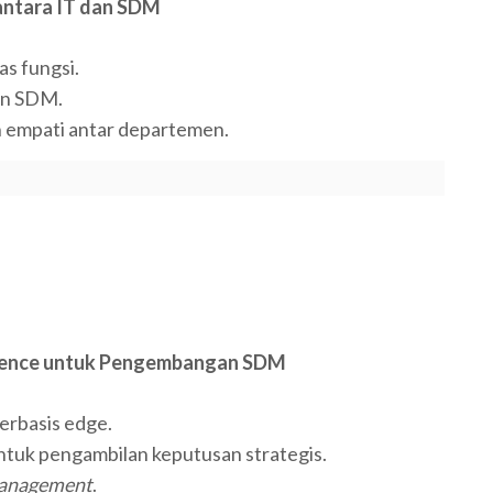
 antara IT dan SDM
as fungsi.
dan SDM.
 empati antar departemen.
ligence untuk Pengembangan SDM
erbasis edge.
uk pengambilan keputusan strategis.
management
.