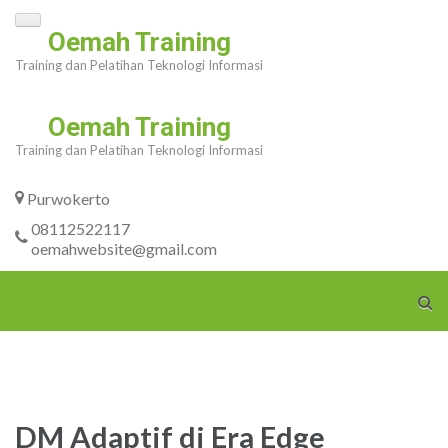
Skip
Oemah Training
to
Training dan Pelatihan Teknologi Informasi
content
(Press
Oemah Training
Enter)
Training dan Pelatihan Teknologi Informasi
Purwokerto
08112522117
oemahwebsite@gmail.com
DM Adaptif di Era Edge