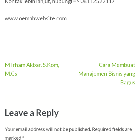
Kontak lebih lanjut, hubungi =>
08112522117
www.oemahwebsite.com
Post
M Irham Akbar, S.Kom,
Cara Membuat
navigation
M.Cs
Manajemen Bisnis yang
Bagus
Leave a Reply
Your email address will not be published.
Required fields are
marked
*