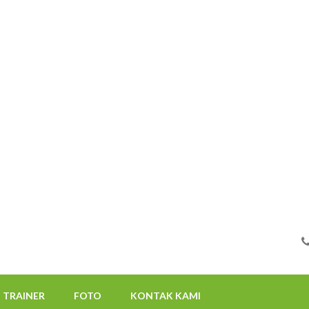
FOTO
KONTAK KAMI
08112522117
TRAINER
FOTO
KONTAK KAMI