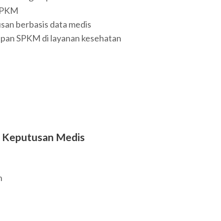
 SPKM
an berbasis data medis
apan SPKM di layanan kesehatan
g Keputusan Medis
n