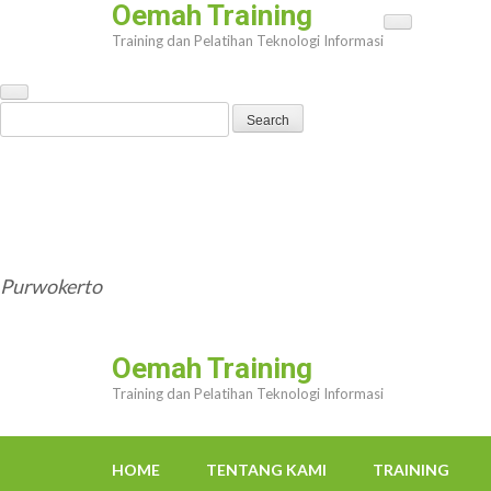
Oemah Training
Skip
Training dan Pelatihan Teknologi Informasi
to
content
(Press
Search
Enter)
for:
HOME
TENTANG KAMI
TRAINING
TRAINER
OEMAHWEBSITE@GMAIL.COM
Purwokerto
Oemah Training
Training dan Pelatihan Teknologi Informasi
HOME
TENTANG KAMI
TRAINING