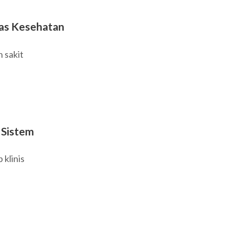
tas Kesehatan
 sakit
i Sistem
klinis