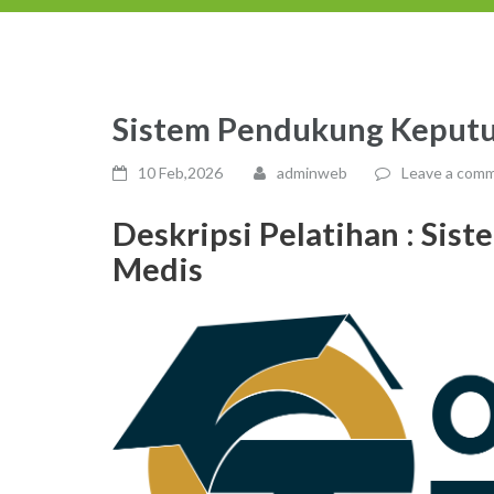
Sistem Pendukung Keput
10 Feb,2026
adminweb
Leave a com
Deskripsi Pelatihan :
Sist
Medis