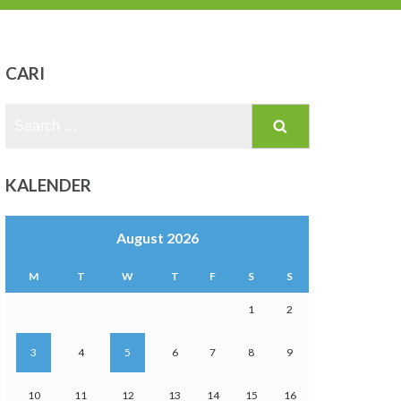
CARI
Search
for:
KALENDER
August 2026
M
T
W
T
F
S
S
1
2
3
4
5
6
7
8
9
10
11
12
13
14
15
16