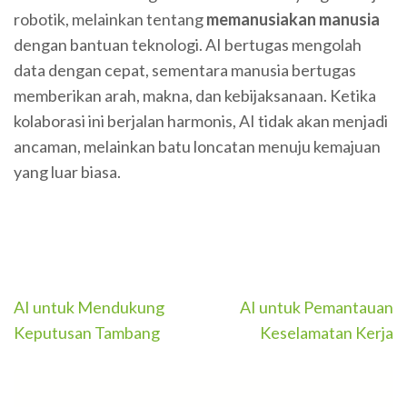
robotik, melainkan tentang
memanusiakan manusia
dengan bantuan teknologi. AI bertugas mengolah
data dengan cepat, sementara manusia bertugas
memberikan arah, makna, dan kebijaksanaan. Ketika
kolaborasi ini berjalan harmonis, AI tidak akan menjadi
ancaman, melainkan batu loncatan menuju kemajuan
yang luar biasa.
Post
AI untuk Mendukung
AI untuk Pemantauan
navigation
Keputusan Tambang
Keselamatan Kerja