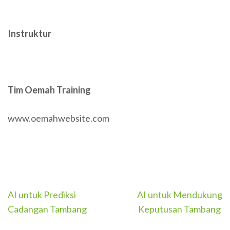
Instruktur
Tim Oemah Training
www.oemahwebsite.com
Post
AI untuk Prediksi
AI untuk Mendukung
navigation
Cadangan Tambang
Keputusan Tambang