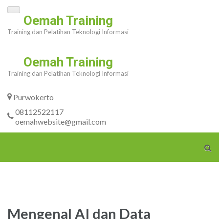
Skip
Oemah Training
to
Training dan Pelatihan Teknologi Informasi
content
(Press
Oemah Training
Enter)
Training dan Pelatihan Teknologi Informasi
Purwokerto
08112522117
oemahwebsite@gmail.com
Mengenal AI dan Data