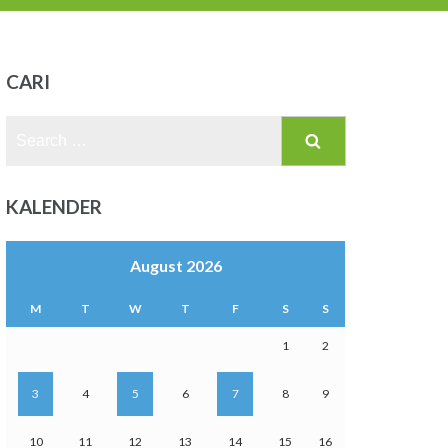
CARI
Search
for:
KALENDER
August 2026
M
T
W
T
F
S
S
1
2
3
4
5
6
7
8
9
10
11
12
13
14
15
16