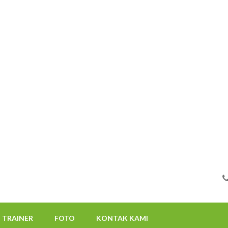
FOTO
KONTAK KAMI
08112522117
TRAINER
FOTO
KONTAK KAMI