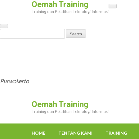
Oemah Training
Skip
Training dan Pelatihan Teknologi Informasi
to
content
(Press
Search
Enter)
for:
HOME
TENTANG KAMI
TRAINING
TRAINER
OEMAHWEBSITE@GMAIL.COM
Purwokerto
Oemah Training
Training dan Pelatihan Teknologi Informasi
HOME
TENTANG KAMI
TRAINING