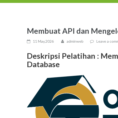
Membuat API dan Mengel
11 May,2026
adminweb
Leave a com
Deskripsi Pelatihan :
Memb
Database