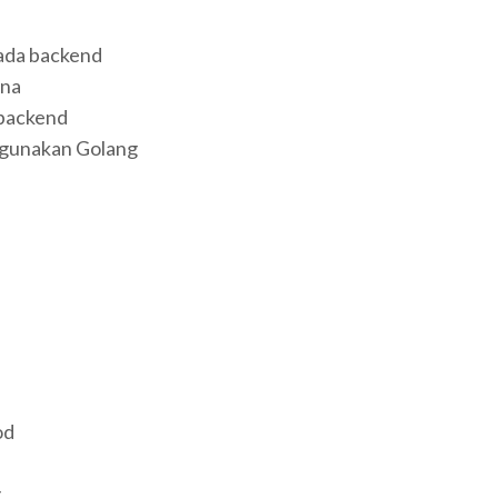
ada backend
ana
backend
gunakan Golang
od
g