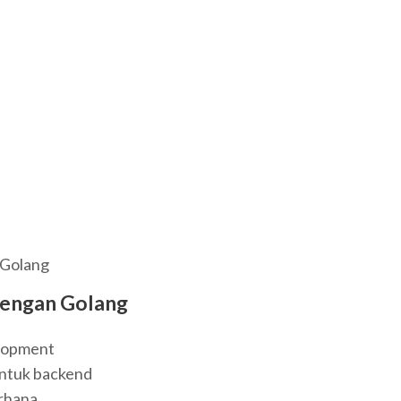
 Golang
dengan Golang
lopment
ntuk backend
rhana