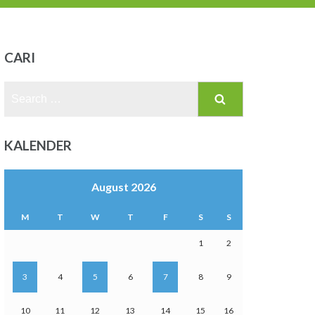
CARI
Search
for:
KALENDER
August 2026
M
T
W
T
F
S
S
1
2
3
4
5
6
7
8
9
10
11
12
13
14
15
16