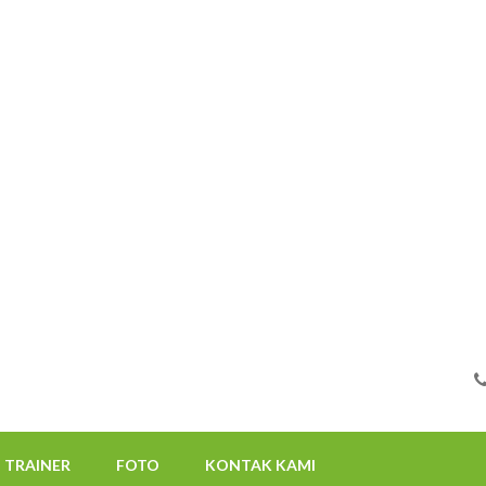
FOTO
KONTAK KAMI
08112522117
TRAINER
FOTO
KONTAK KAMI