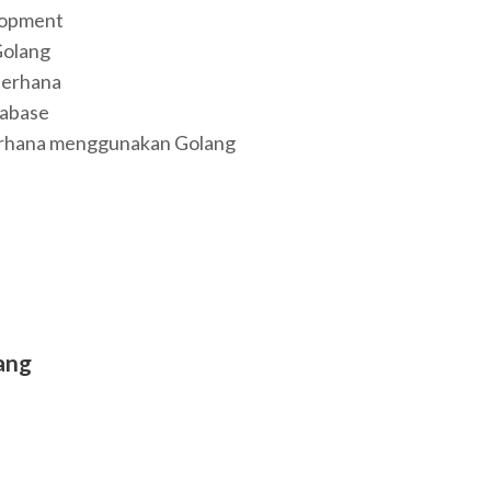
lopment
Golang
derhana
tabase
erhana menggunakan Golang
lang