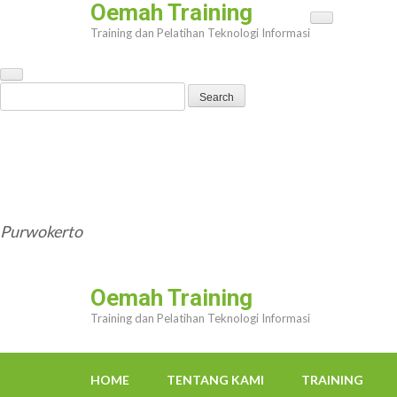
Oemah Training
Skip
Training dan Pelatihan Teknologi Informasi
to
content
(Press
Search
Enter)
for:
HOME
TENTANG KAMI
TRAINING
TRAINER
OEMAHWEBSITE@GMAIL.COM
Purwokerto
Oemah Training
Training dan Pelatihan Teknologi Informasi
HOME
TENTANG KAMI
TRAINING