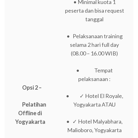
• Minimal kuota 1
peserta dan bisa request
tanggal
• Pelaksanaan training
selama 2 hari full day
(08.00 – 16.00 WIB)
• Tempat
pelaksanaan :
Opsi 2 –
• ✓ Hotel El Royale,
Pelatihan
Yogyakarta ATAU
Offline di
• ✓ Hotel Malyabhara,
Yogyakarta
Malioboro, Yogyakarta