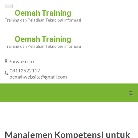
Skip
Oemah Training
to
Training dan Pelatihan Teknologi Informasi
content
(Press
Oemah Training
Enter)
Training dan Pelatihan Teknologi Informasi
Purwokerto
08112522117
oemahwebsite@gmail.com
Manajemen Kompetensi untuk