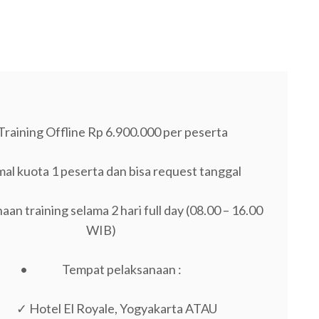
aining Offline Rp 6.900.000 per peserta
al kuota 1 peserta dan bisa request tanggal
an training selama 2 hari full day (08.00 – 16.00
WIB)
• Tempat pelaksanaan :
✓ Hotel El Royale, Yogyakarta ATAU