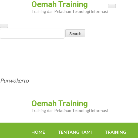
Oemah Training
Skip
Training dan Pelatihan Teknologi Informasi
to
content
(Press
Search
Enter)
for:
HOME
TENTANG KAMI
TRAINING
TRAINER
OEMAHWEBSITE@GMAIL.COM
Purwokerto
Oemah Training
Training dan Pelatihan Teknologi Informasi
HOME
TENTANG KAMI
TRAINING