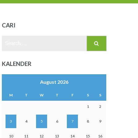
CARI
Search
for:
KALENDER
August 2026
M
T
W
T
F
S
S
1
2
3
4
5
6
7
8
9
10
11
12
13
14
15
16