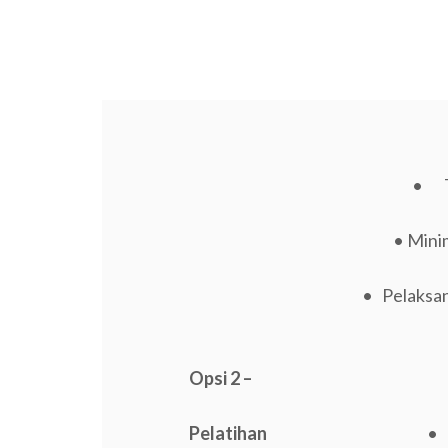
• Tr
• Minim
• Pelaksana
Opsi 2 –
Pelatihan
• 