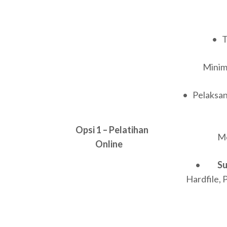
• T
Minima
• Pelaksana
Opsi 1 – Pelatihan
Men
Online
•
S
Hardfile, 