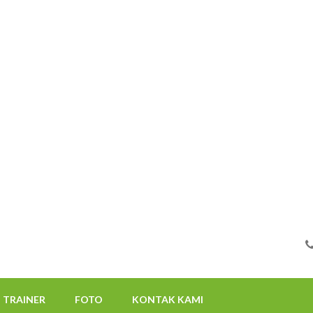
FOTO
KONTAK KAMI
08112522117
TRAINER
FOTO
KONTAK KAMI