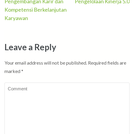
Post
Pengembangan Karir dan
Pengelolaan Kinerja 5.0
navigation
Kompetensi Berkelanjutan
Karyawan
Leave a Reply
Your email address will not be published.
Required fields are
marked
*