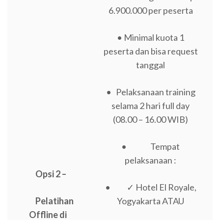
6.900.000 per peserta
• Minimal kuota 1
peserta dan bisa request
tanggal
• Pelaksanaan training
selama 2 hari full day
(08.00 – 16.00 WIB)
• Tempat
pelaksanaan :
Opsi 2 –
• ✓ Hotel El Royale,
Pelatihan
Yogyakarta ATAU
Offline di