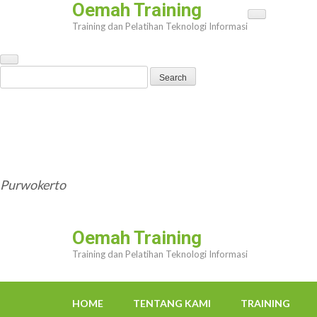
Oemah Training
Skip
Training dan Pelatihan Teknologi Informasi
to
content
(Press
Search
Enter)
for:
HOME
TENTANG KAMI
TRAINING
TRAINER
OEMAHWEBSITE@GMAIL.COM
Purwokerto
Oemah Training
Training dan Pelatihan Teknologi Informasi
HOME
TENTANG KAMI
TRAINING