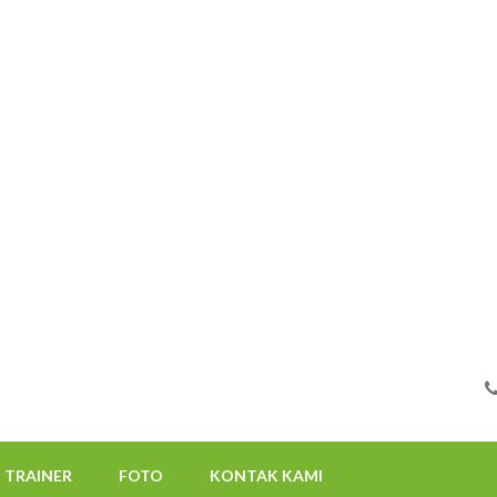
FOTO
KONTAK KAMI
08112522117
TRAINER
FOTO
KONTAK KAMI