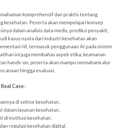
pemahaman komprehensif dan praktis tentang
dang kesehatan. Peserta akan mempelajari konsep
inya dalam analisis data medis, prediksi penyakit,
udi kasus nyata dari industri kesehatan akan
mentasi riil, termasuk penggunaan AI pada sistem
Pelatihan ini juga membahas aspek etika, keamanan
atan hands-on, peserta akan mampu memahami alur
ncanaan hingga evaluasi.
 Real Case
:
annya di sektor kesehatan.
AI dalam layanan kesehatan.
di institusi kesehatan.
an regulasi kesehatan digital.