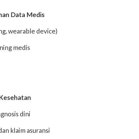
ahan Data Medis
ng, wearable device)
aning medis
I Kesehatan
gnosis dini
an klaim asuransi