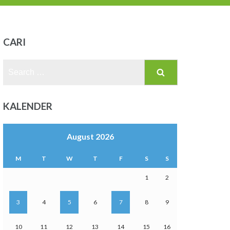
CARI
Search
for:
KALENDER
August 2026
M
T
W
T
F
S
S
1
2
3
4
5
6
7
8
9
10
11
12
13
14
15
16