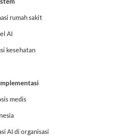
Sistem
asi rumah sakit
el AI
usi kesehatan
 Implementasi
sis medis
nesia
 AI di organisasi