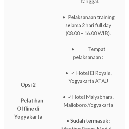
tanggal.
• Pelaksanaan training
selama 2 hari full day
(08.00 – 16.00 WIB).
• Tempat
pelaksanaan :
• ✓ Hotel El Royale,
Yogyakarta ATAU
Opsi 2 –
• ✓Hotel Malyabhara,
Pelatihan
Malioboro,Yogyakarta
Offline di
Yogyakarta
•
Sudah termasuk :
Meeting Room, Modul