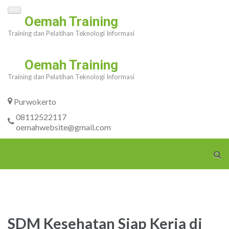
Skip
Oemah Training
to
Training dan Pelatihan Teknologi Informasi
content
(Press
Oemah Training
Enter)
Training dan Pelatihan Teknologi Informasi
Purwokerto
08112522117
oemahwebsite@gmail.com
SDM Kesehatan Siap Kerja di