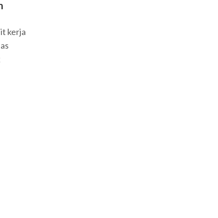
n
t kerja
tas
k