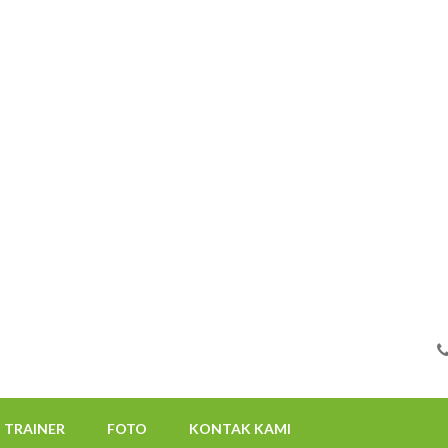
FOTO
KONTAK KAMI
08112522117
TRAINER
FOTO
KONTAK KAMI