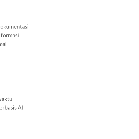
dokumentasi
nformasi
mal
waktu
erbasis AI