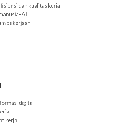
iensi dan kualitas kerja
 manusia–AI
am pekerjaan
I
ormasi digital
erja
at kerja