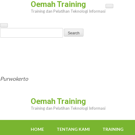
Oemah Training
Skip
Training dan Pelatihan Teknologi Informasi
to
content
(Press
Search
Enter)
for:
HOME
TENTANG KAMI
TRAINING
TRAINER
OEMAHWEBSITE@GMAIL.COM
Purwokerto
Oemah Training
Training dan Pelatihan Teknologi Informasi
HOME
TENTANG KAMI
TRAINING