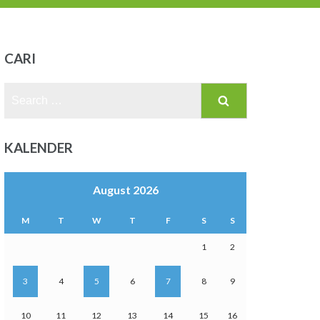
CARI
Search
for:
KALENDER
August 2026
M
T
W
T
F
S
S
1
2
3
4
5
6
7
8
9
10
11
12
13
14
15
16