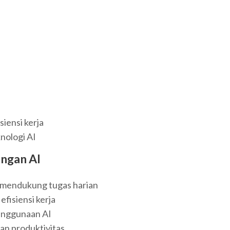
iensi kerja
nologi AI
engan AI
mendukung tugas harian
fisiensi kerja
enggunaan AI
an produktivitas