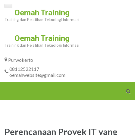
Skip
Oemah Training
to
Training dan Pelatihan Teknologi Informasi
content
(Press
Oemah Training
Enter)
Training dan Pelatihan Teknologi Informasi
Purwokerto
08112522117
oemahwebsite@gmail.com
Perencanaan Proyek IT yang