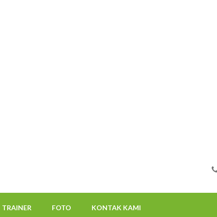
FOTO
KONTAK KAMI
08112522117
TRAINER
FOTO
KONTAK KAMI