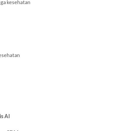
aga kesehatan
kesehatan
s AI