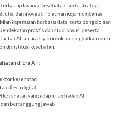
erhadap layanan kesehatan, serta strategi
etis, dan inovatif. Pelatihan juga membahas
lan keputusan berbasis data, serta pengelolaan
pendekatan praktis dan studi kasus, peserta
aatan AI secara bijak untuk meningkatkan mutu
en di institusi kesehatan.
atan di Era AI
:
ektor kesehatan
 di era digital
kesehatan yang adaptif terhadap AI
 dan bertanggung jawab