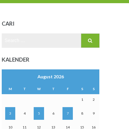
CARI
Search
for:
KALENDER
August 2026
M
T
W
T
F
S
S
1
2
3
4
5
6
7
8
9
10
11
12
13
14
15
16