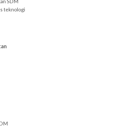
gan SDM
s teknologi
tan
SDM