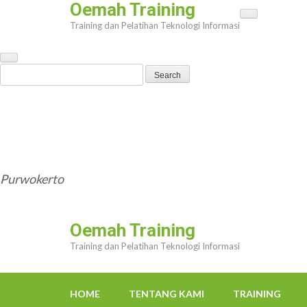
Oemah Training
Skip
Training dan Pelatihan Teknologi Informasi
to
content
(Press
Search
Enter)
for:
HOME
TENTANG KAMI
TRAINING
TRAINER
OEMAHWEBSITE@GMAIL.COM
Purwokerto
Oemah Training
Training dan Pelatihan Teknologi Informasi
HOME
TENTANG KAMI
TRAINING