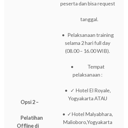
peserta dan bisa request
tanggal.
• Pelaksanaan training
selama 2 hari full day
(08.00 – 16.00 WIB).
• Tempat
pelaksanaan :
• ✓ Hotel El Royale,
Yogyakarta ATAU
Opsi 2 –
• ✓Hotel Malyabhara,
Pelatihan
Malioboro,Yogyakarta
Offline di