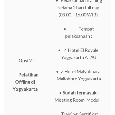
• Pelaksanaan training
selama 2 hari full day
(08.00 – 16.00 WIB).
• Tempat
pelaksanaan :
• ✓ Hotel El Royale,
Yogyakarta ATAU
Opsi 2 –
• ✓Hotel Malyabhara,
Pelatihan
Malioboro,Yogyakarta
Offline di
Yogyakarta
•
Sudah termasuk :
Meeting Room, Modul
Training, Sertifikat