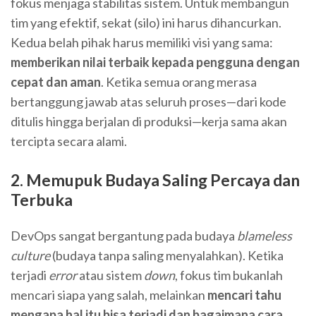
fokus menjaga stabilitas sistem. Untuk membangun
tim yang efektif, sekat (silo) ini harus dihancurkan.
Kedua belah pihak harus memiliki visi yang sama:
memberikan nilai terbaik kepada pengguna dengan
cepat dan aman
. Ketika semua orang merasa
bertanggung jawab atas seluruh proses—dari kode
ditulis hingga berjalan di produksi—kerja sama akan
tercipta secara alami.
2. Memupuk Budaya Saling Percaya dan
Terbuka
DevOps sangat bergantung pada budaya
blameless
culture
(budaya tanpa saling menyalahkan). Ketika
terjadi
error
atau sistem
down
, fokus tim bukanlah
mencari siapa yang salah, melainkan
mencari tahu
mengapa hal itu bisa terjadi dan bagaimana cara