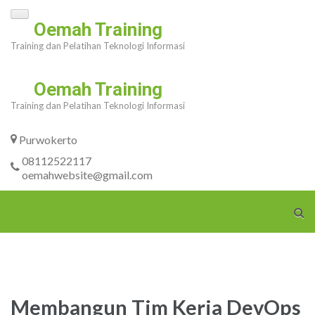
Skip
Oemah Training
to
Training dan Pelatihan Teknologi Informasi
content
(Press
Oemah Training
Enter)
Training dan Pelatihan Teknologi Informasi
Purwokerto
08112522117
oemahwebsite@gmail.com
Membangun Tim Kerja DevOps