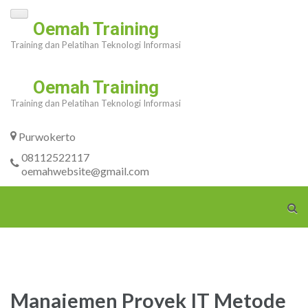
Skip
Oemah Training
to
Training dan Pelatihan Teknologi Informasi
content
(Press
Oemah Training
Enter)
Training dan Pelatihan Teknologi Informasi
Purwokerto
08112522117
oemahwebsite@gmail.com
Manajemen Proyek IT Metode