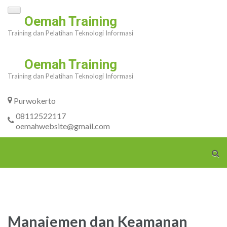
Skip
Oemah Training
to
Training dan Pelatihan Teknologi Informasi
content
(Press
Oemah Training
Enter)
Training dan Pelatihan Teknologi Informasi
Purwokerto
08112522117
oemahwebsite@gmail.com
Manajemen dan Keamanan