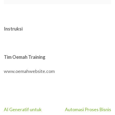
Instruksi
Tim Oemah Training
www.oemahwebsite.com
Post
AI Generatif untuk
Automasi Proses Bisnis