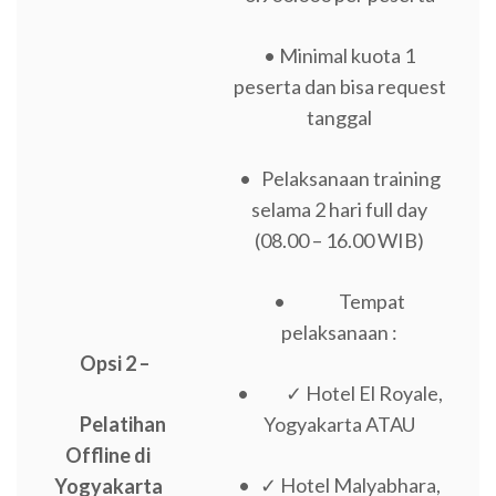
• Minimal kuota 1
peserta dan bisa request
tanggal
• Pelaksanaan training
selama 2 hari full day
(08.00 – 16.00 WIB)
• Tempat
pelaksanaan :
Opsi 2 –
• ✓ Hotel El Royale,
Pelatihan
Yogyakarta ATAU
Offline di
• ✓ Hotel Malyabhara,
Yogyakarta