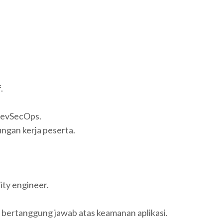
.
DevSecOps.
ungan kerja peserta.
ity engineer.
 bertanggung jawab atas keamanan aplikasi.