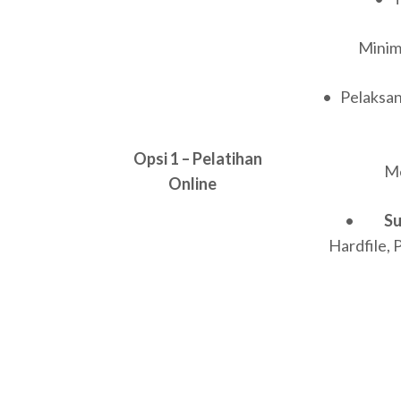
Minima
• Pelaksana
Opsi 1 – Pelatihan
Men
Online
•
S
Hardfile, 