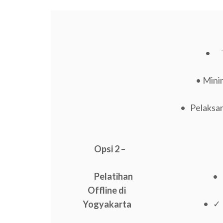
• Tr
• Minim
• Pelaksana
Opsi 2 –
Pelatihan
• 
Offline di
• ✓ 
Yogyakarta