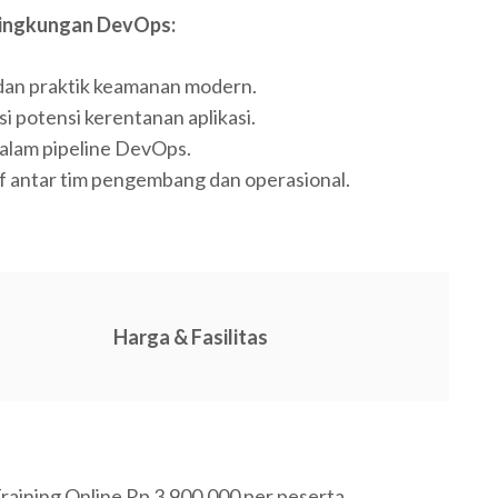
 Lingkungan DevOps:
an praktik keamanan modern.
 potensi kerentanan aplikasi.
alam pipeline DevOps.
 antar tim pengembang dan operasional.
Harga & Fasilitas
raining Online Rp 3.900.000 per peserta.