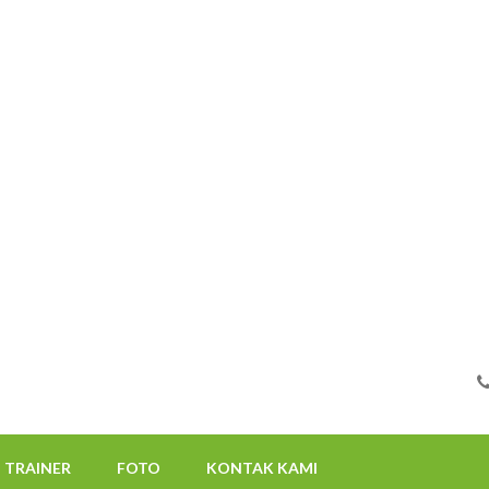
FOTO
KONTAK KAMI
08112522117
TRAINER
FOTO
KONTAK KAMI