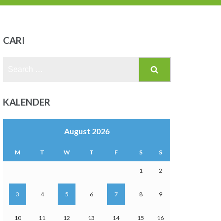
CARI
Search
for:
KALENDER
August 2026
M
T
W
T
F
S
S
1
2
3
4
5
6
7
8
9
10
11
12
13
14
15
16