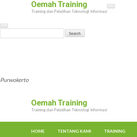
Oemah Training
Skip
Training dan Pelatihan Teknologi Informasi
to
content
(Press
Search
Enter)
for:
HOME
TENTANG KAMI
TRAINING
TRAINER
OEMAHWEBSITE@GMAIL.COM
Purwokerto
Oemah Training
Training dan Pelatihan Teknologi Informasi
HOME
TENTANG KAMI
TRAINING