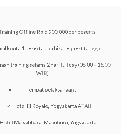
aining Offline Rp 6.900.000 per peserta
al kuota 1 peserta dan bisa request tanggal
an training selama 2 hari full day (08.00 – 16.00
WIB)
• Tempat pelaksanaan :
✓ Hotel El Royale, Yogyakarta ATAU
Hotel Malyabhara, Malioboro, Yogyakarta