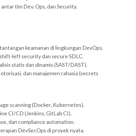
antar tim Dev, Ops, dan Security.
 tantangan keamanan di lingkungan DevOps.
 shift-left security dan secure SDLC.
lisis statis dan dinamis (SAST/DAST).
, otorisasi, dan manajemen rahasia (secrets
mage scanning (Docker, Kubernetes).
line CI/CD (Jenkins, GitLab CI).
onse, dan compliance automation.
penerapan DevSecOps di proyek nyata.