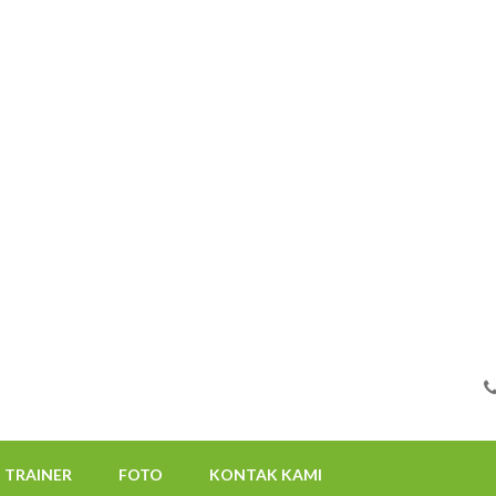
FOTO
KONTAK KAMI
08112522117
TRAINER
FOTO
KONTAK KAMI