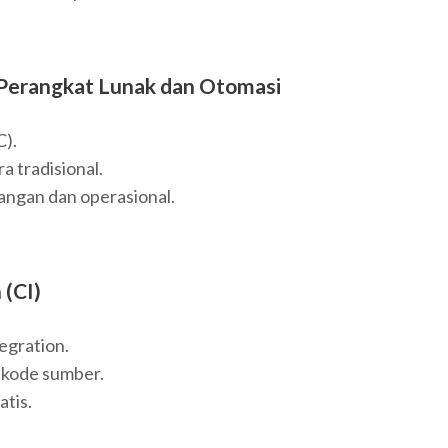
 Perangkat Lunak dan Otomasi
C).
 tradisional.
ngan dan operasional.
 (CI)
egration.
 kode sumber.
atis.