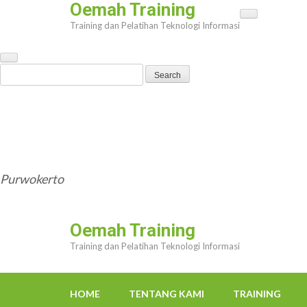
Oemah Training
Skip
Training dan Pelatihan Teknologi Informasi
to
content
(Press
Search
Enter)
for:
HOME
TENTANG KAMI
TRAINING
TRAINER
OEMAHWEBSITE@GMAIL.COM
Purwokerto
Oemah Training
Training dan Pelatihan Teknologi Informasi
HOME
TENTANG KAMI
TRAINING