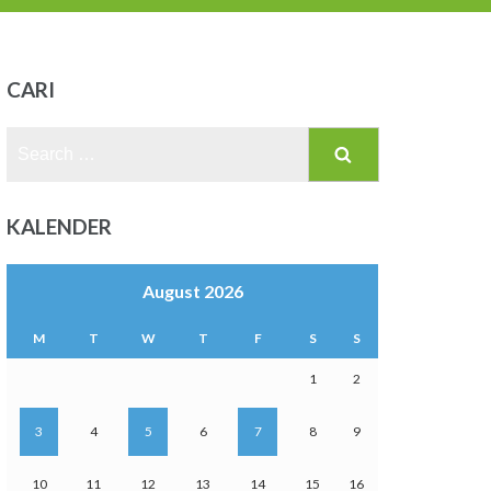
CARI
Search
for:
KALENDER
August 2026
M
T
W
T
F
S
S
1
2
3
4
5
6
7
8
9
10
11
12
13
14
15
16