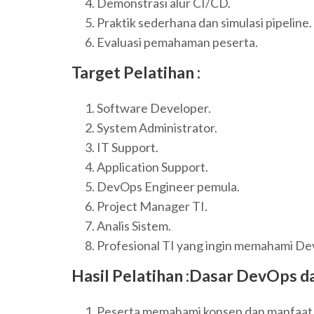
Demonstrasi alur CI/CD.
Praktik sederhana dan simulasi pipeline.
Evaluasi pemahaman peserta.
Target Pelatihan :
Software Developer.
System Administrator.
IT Support.
Application Support.
DevOps Engineer pemula.
Project Manager TI.
Analis Sistem.
Profesional TI yang ingin memahami D
Hasil Pelatihan :Dasar DevOps d
Peserta memahami konsep dan manfaat