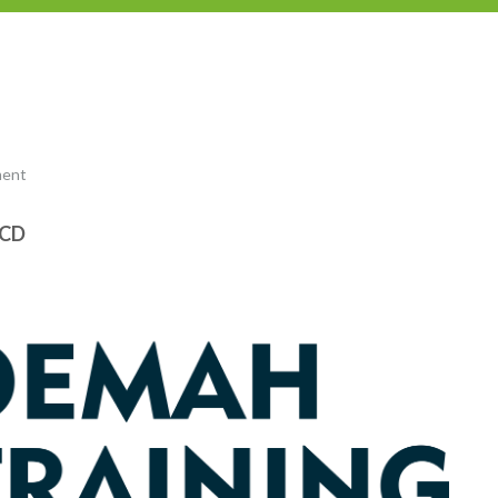
ment
I/CD