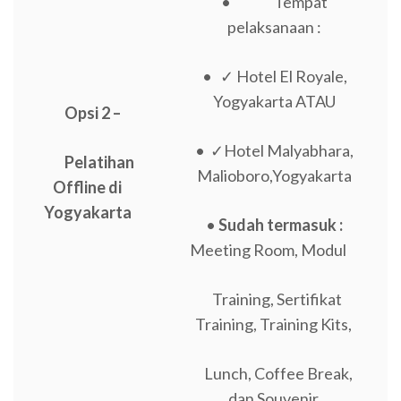
• Tempat
pelaksanaan :
• ✓ Hotel El Royale,
Yogyakarta ATAU
Opsi 2 –
• ✓Hotel Malyabhara,
Pelatihan
Malioboro,Yogyakarta
Offline di
Yogyakarta
•
Sudah termasuk :
Meeting Room, Modul
Training, Sertifikat
Training, Training Kits,
Lunch, Coffee Break,
dan Souvenir.