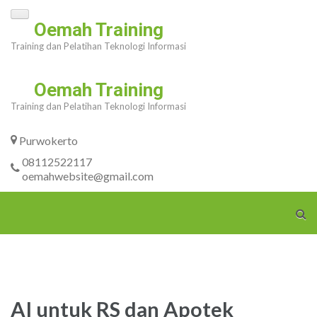
Skip
Oemah Training
to
Training dan Pelatihan Teknologi Informasi
content
(Press
Oemah Training
Enter)
Training dan Pelatihan Teknologi Informasi
Purwokerto
08112522117
oemahwebsite@gmail.com
AI untuk RS dan Apotek