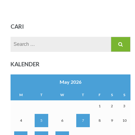
CARI
Search
for:
KALENDER
May 2026
M
T
W
T
F
S
S
1
2
3
4
5
6
7
8
9
10