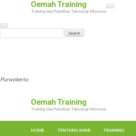
Oemah Training
Skip
Training dan Pelatihan Teknologi Informasi
to
content
(Press
Search
Enter)
for:
HOME
TENTANG KAMI
TRAINING
TRAINER
OEMAHWEBSITE@GMAIL.COM
Purwokerto
Oemah Training
Training dan Pelatihan Teknologi Informasi
HOME
TENTANG KAMI
TRAINING