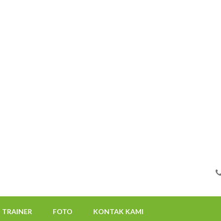
FOTO
KONTAK KAMI
08112522117
TRAINER
FOTO
KONTAK KAMI