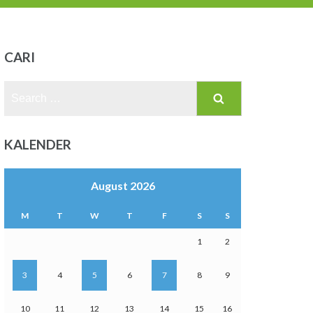
CARI
Search
for:
KALENDER
August 2026
M
T
W
T
F
S
S
1
2
3
4
5
6
7
8
9
10
11
12
13
14
15
16