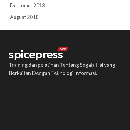
December 2018
August 2018
Training dan pelatihan Tentang Segala Hal yang
Berkaitan Dengan Teknologi Informasi.