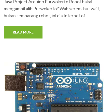
Jasa Project Arduino Purwokerto Robot bakal
mengambil alih Purwokerto? Wah serem, but wait,
bukan sembarang robot, ini dia Internet of …
READ MORE