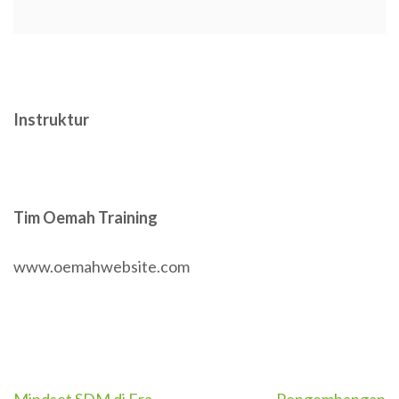
Instruktur
Tim Oemah Training
www.oemahwebsite.com
Post
Mindset SDM di Era
Pengembangan