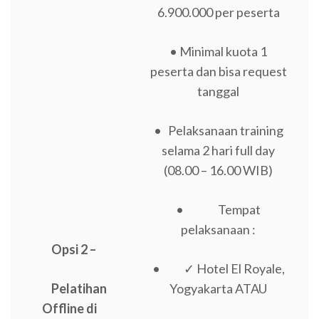
6.900.000 per peserta
• Minimal kuota 1
peserta dan bisa request
tanggal
• Pelaksanaan training
selama 2 hari full day
(08.00 – 16.00 WIB)
• Tempat
pelaksanaan :
Opsi 2 –
• ✓ Hotel El Royale,
Pelatihan
Yogyakarta ATAU
Offline di