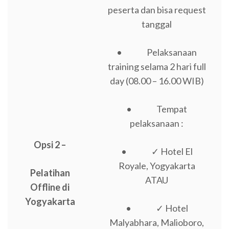
peserta dan bisa request
tanggal
• Pelaksanaan
training selama 2 hari full
day (08.00 – 16.00 WIB)
• Tempat
pelaksanaan :
Opsi 2 –
• ✓ Hotel El
Royale, Yogyakarta
Pelatihan
ATAU
Offline di
Yogyakarta
• ✓ Hotel
Malyabhara, Malioboro,