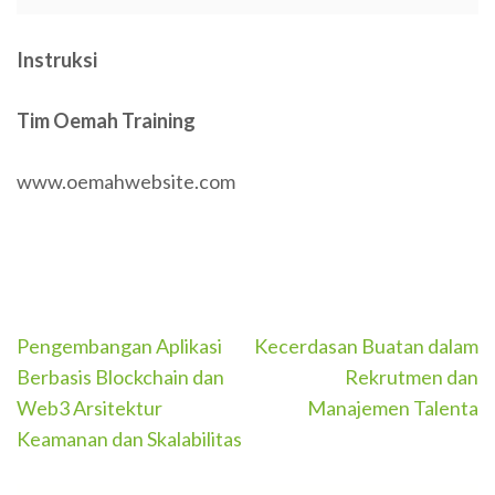
Instruksi
Tim Oemah Training
www.oemahwebsite.com
Post
Pengembangan Aplikasi
Kecerdasan Buatan dalam
navigation
Berbasis Blockchain dan
Rekrutmen dan
Web3 Arsitektur
Manajemen Talenta
Keamanan dan Skalabilitas