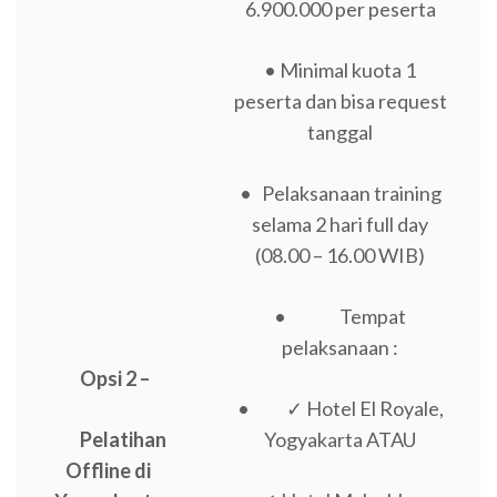
6.900.000 per peserta
• Minimal kuota 1
peserta dan bisa request
tanggal
• Pelaksanaan training
selama 2 hari full day
(08.00 – 16.00 WIB)
• Tempat
pelaksanaan :
Opsi 2 –
• ✓ Hotel El Royale,
Pelatihan
Yogyakarta ATAU
Offline di