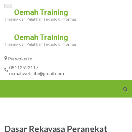
Skip
Oemah Training
to
Training dan Pelatihan Teknologi Informasi
content
(Press
Oemah Training
Enter)
Training dan Pelatihan Teknologi Informasi
Purwokerto
08112522117
oemahwebsite@gmail.com
Dasar Rekayasa Perangkat