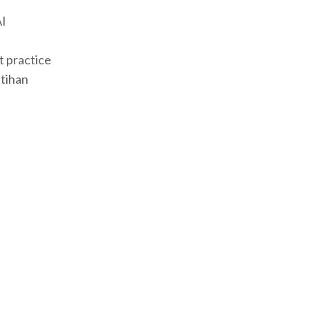
AI
t practice
atihan