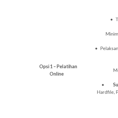
• T
Minima
• Pelaksana
Opsi 1 – Pelatihan
Men
Online
•
S
Hardfile, 