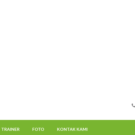
FOTO
KONTAK KAMI
08112522117
TRAINER
FOTO
KONTAK KAMI