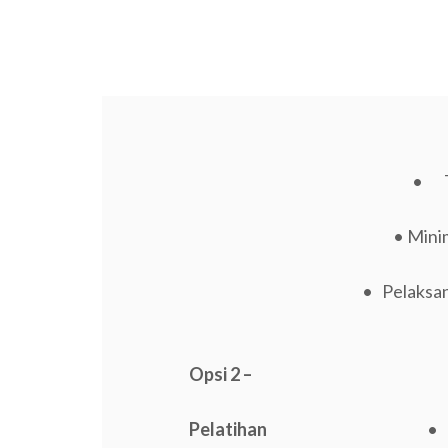
• Tr
• Minim
• Pelaksana
Opsi 2 –
Pelatihan
• 