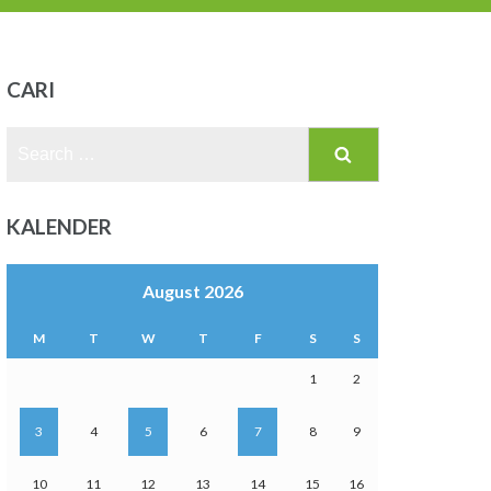
CARI
Search
for:
KALENDER
August 2026
M
T
W
T
F
S
S
1
2
3
4
5
6
7
8
9
10
11
12
13
14
15
16