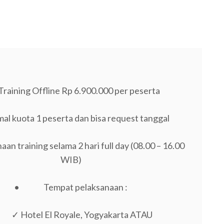
aining Offline Rp 6.900.000 per peserta
al kuota 1 peserta dan bisa request tanggal
an training selama 2 hari full day (08.00 – 16.00
WIB)
• Tempat pelaksanaan :
✓ Hotel El Royale, Yogyakarta ATAU