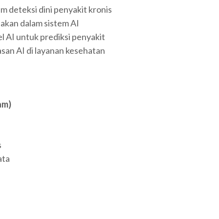
 deteksi dini penyakit kronis
akan dalam sistem AI
I untuk prediksi penyakit
san AI di layanan kesehatan
am)
s
ata