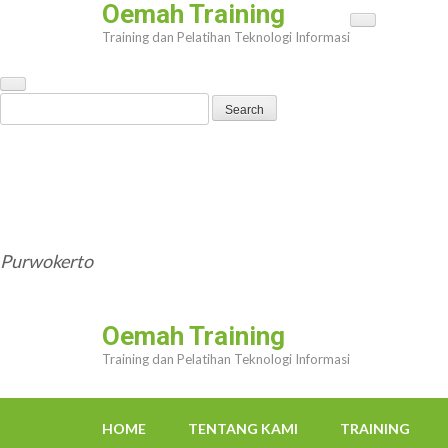
Oemah Training
Skip
Training dan Pelatihan Teknologi Informasi
to
content
(Press
Search
Enter)
for:
HOME
TENTANG KAMI
TRAINING
TRAINER
OEMAHWEBSITE@GMAIL.COM
Purwokerto
Oemah Training
Training dan Pelatihan Teknologi Informasi
HOME
TENTANG KAMI
TRAINING