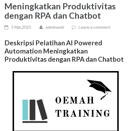
Meningkatkan Produktivitas
dengan RPA dan Chatbot
5 Mar,2025
adminweb
Leave a comment
Deskripsi Pelatihan AI Powered
Automation Meningkatkan
Produktivitas dengan RPA dan Chatbot