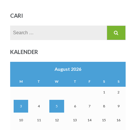
CARI
Search
for:
KALENDER
August 2026
M
T
W
T
F
S
S
1
2
3
4
5
6
7
8
9
10
11
12
13
14
15
16