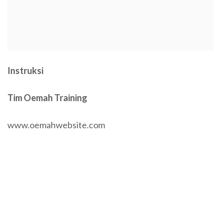
Instruksi
Tim Oemah Training
www.oemahwebsite.com