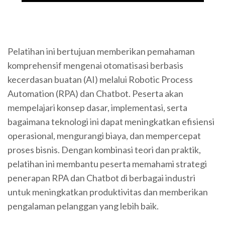
Pelatihan ini bertujuan memberikan pemahaman
komprehensif mengenai otomatisasi berbasis
kecerdasan buatan (AI) melalui Robotic Process
Automation (RPA) dan Chatbot. Peserta akan
mempelajari konsep dasar, implementasi, serta
bagaimana teknologi ini dapat meningkatkan efisiensi
operasional, mengurangi biaya, dan mempercepat
proses bisnis. Dengan kombinasi teori dan praktik,
pelatihan ini membantu peserta memahami strategi
penerapan RPA dan Chatbot di berbagai industri
untuk meningkatkan produktivitas dan memberikan
pengalaman pelanggan yang lebih baik.