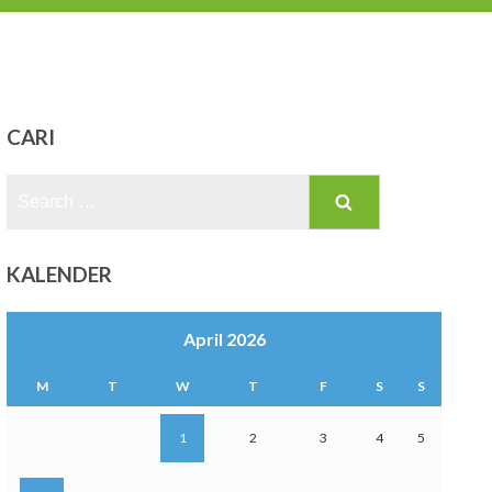
CARI
Search
for:
KALENDER
April 2026
M
T
W
T
F
S
S
1
2
3
4
5