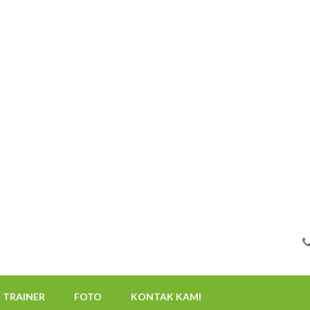
FOTO
KONTAK KAMI
08112522117
TRAINER
FOTO
KONTAK KAMI