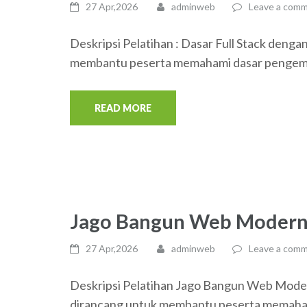
27 Apr,2026
adminweb
Leave a com
Deskripsi Pelatihan : Dasar Full Stack denga
membantu peserta memahami dasar pengemb
READ MORE
Jago Bangun Web Moder
27 Apr,2026
adminweb
Leave a com
Deskripsi Pelatihan Jago Bangun Web Mode
dirancang untuk membantu peserta memaha