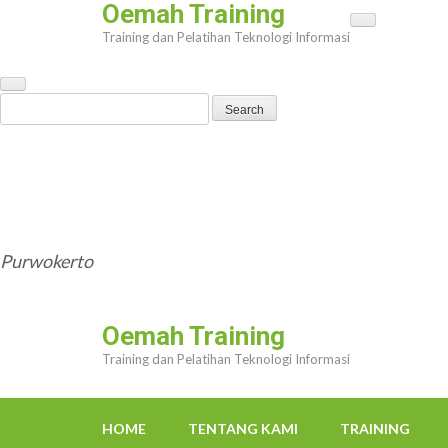
Oemah Training
Skip
Training dan Pelatihan Teknologi Informasi
to
content
(Press
Search
Enter)
for:
HOME
TENTANG KAMI
TRAINING
TRAINER
OEMAHWEBSITE@GMAIL.COM
Purwokerto
Oemah Training
Training dan Pelatihan Teknologi Informasi
HOME
TENTANG KAMI
TRAINING