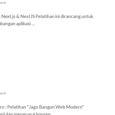
ment
n Next.js & NestJS Pelatihan ini dirancang untuk
angan aplikasi …
n
ment
rn : Pelatihan “Jago Bangun Web Modern”
mi dan menguasai konsep …