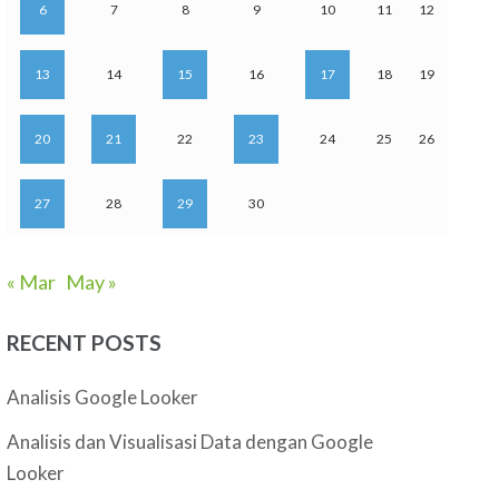
6
7
8
9
10
11
12
13
14
15
16
17
18
19
20
21
22
23
24
25
26
27
28
29
30
« Mar
May »
RECENT POSTS
Analisis Google Looker
Analisis dan Visualisasi Data dengan Google
Looker